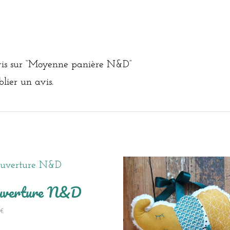
 avis sur “Moyenne panière N&D”
lier un avis.
uverture N&D
0
€