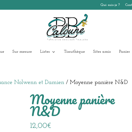
Qui suis-je ?
Cont
ue
Sur mesure
Listes
Tissuthèque
Sites amis
Panier
issance Nolwenn et Damien
/ Moyenne panière N&D
Moyenne panière
N&D
12,00
€