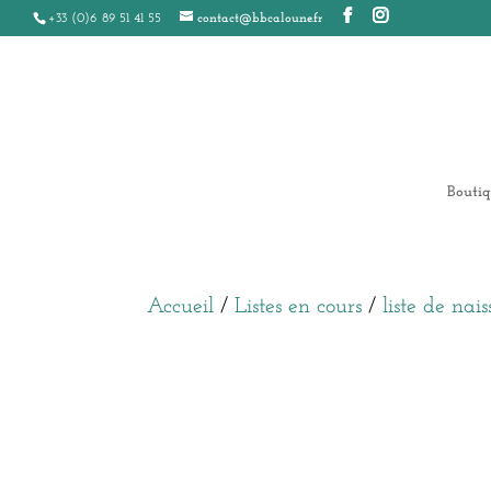
+33 (0)6 89 51 41 55
contact@bbcaloune.fr
Boutiq
Accueil
/
Listes en cours
/
liste de na