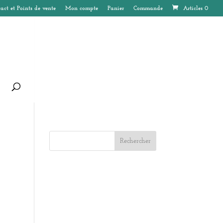
act et Points de vente
Mon compte
Panier
Commande
Articles 0