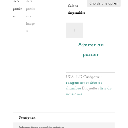
Coloris
disponibles
quantité
de
Lot
de
Ajouter au
3
panier
panières
UGS :
ND
Catégorie :
rangement et déco de
chambre
Étiquette :
liste de
naissance
Description
Informations complémentaires