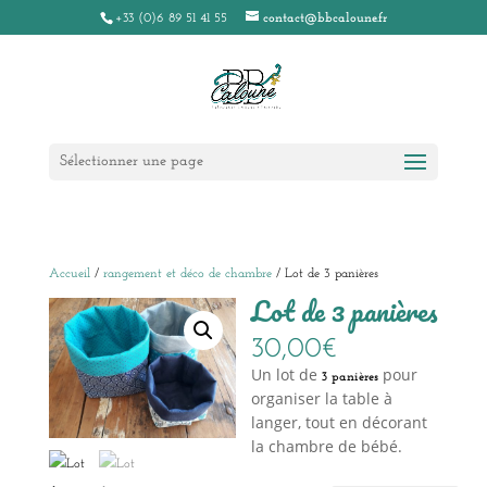
+33 (0)6 89 51 41 55
contact@bbcaloune.fr
Sélectionner une page
Accueil
/
rangement et déco de chambre
/ Lot de 3 panières
Lot de 3 panières
30,00
€
Un lot de
pour
3 panières
organiser la table à
langer, tout en décorant
la chambre de bébé.