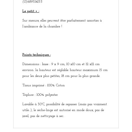
(0)689514155
Le petit + :
Sur mesure, elles peuvent être parfaitement assorties à
l’ambiance de la chambre !
Points techniques :
Dimensions : base : 9 x 9 cm, 10 x10 cm et 12 x12 cm
environ. la hauteur est réglable. hauteur maximum 15 cm
pour les deux plus petites, 18 cm pour la plus grande.
Tissus imprimé : 100% Coton
Triplure : 100% polyester
Lavable à 30°C, possibilité de repasser (mais pas vraiment
utile…), le sèche-linge est autorisé en mode doux, pas de
javel, pas de nettoyage à sec.