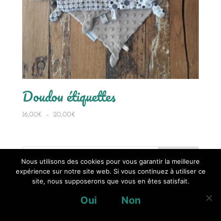
Doudou étiquettes
Plage
16,00
€
–
20,00
€
de
prix :
16,00€
à
Nous utilisons des cookies pour vous garantir la meilleure
expérience sur notre site web. Si vous continuez à utiliser ce
20,00€
site, nous supposerons que vous en êtes satisfait.
Oui
Non
Conditions générales de vente
Mentions légales