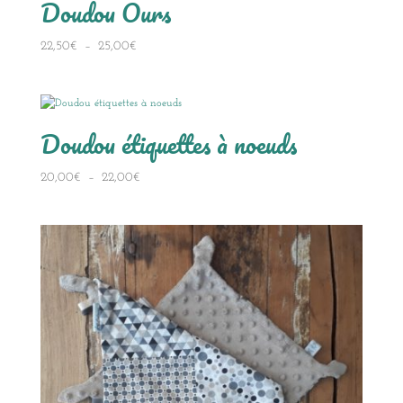
Doudou Ours
Plage
22,50
€
–
25,00
€
de
prix :
22,50€
à
Doudou étiquettes à noeuds
25,00€
Plage
20,00
€
–
22,00
€
de
prix :
20,00€
à
22,00€