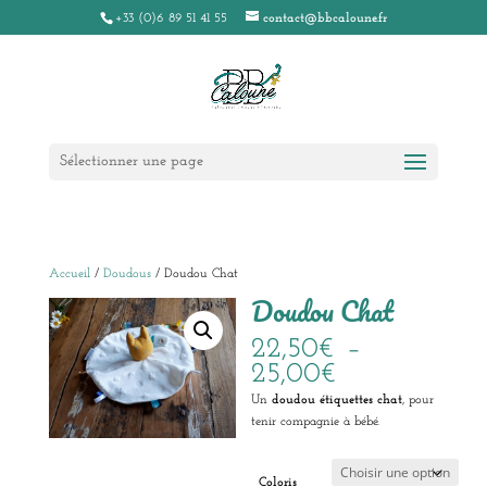
+33 (0)6 89 51 41 55
contact@bbcaloune.fr
Sélectionner une page
Accueil
/
Doudous
/ Doudou Chat
Doudou Chat
22,50
€
–
Plage
25,00
€
de
Un
doudou étiquettes
chat
, pour
prix :
tenir compagnie à bébé.
22,50€
à
25,00€
Coloris