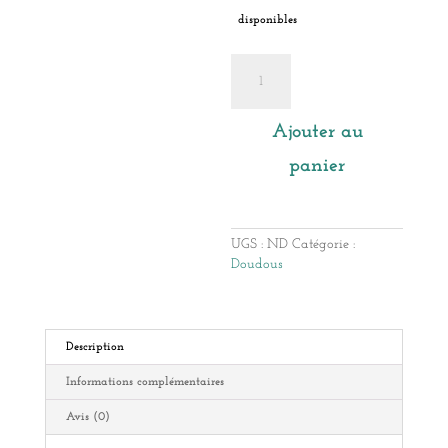
disponibles
quantité
de
Doudou
Chat
Ajouter au
panier
UGS :
ND
Catégorie :
Doudous
Description
Informations complémentaires
Avis (0)