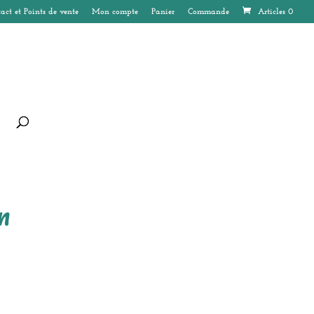
act et Points de vente
Mon compte
Panier
Commande
Articles 0
n