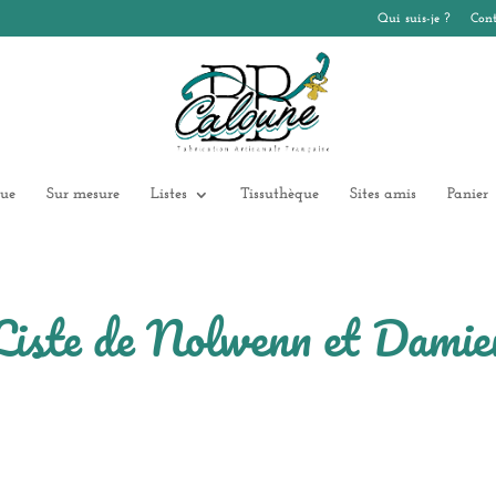
Qui suis-je ?
Cont
ue
Sur mesure
Listes
Tissuthèque
Sites amis
Panier
Liste de Nolwenn et Damie