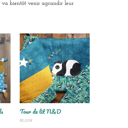
i va bientôt venir agrandir leur
ds
Tour de lit N&D
80,00
€