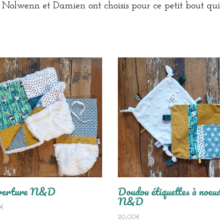
que Nolwenn et Damien ont choisis pour ce petit bout qu
verture N&D
Doudou étiquettes à noeu
N&D
0
€
20,00
€