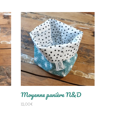
Moyenne panière N&D
12,00
€