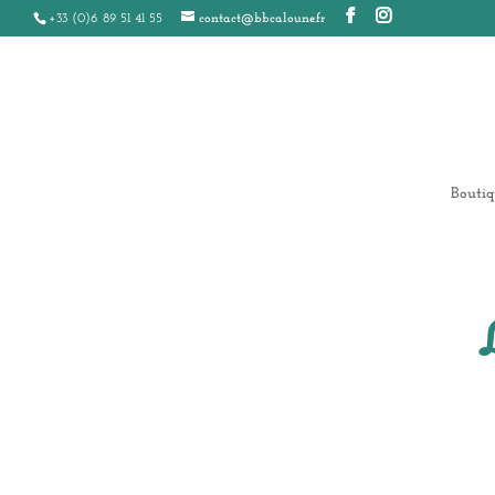
+33 (0)6 89 51 41 55
contact@bbcaloune.fr
Boutiq