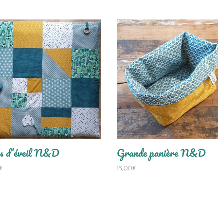
is d’éveil N&D
Grande panière N&D
€
15,00
€