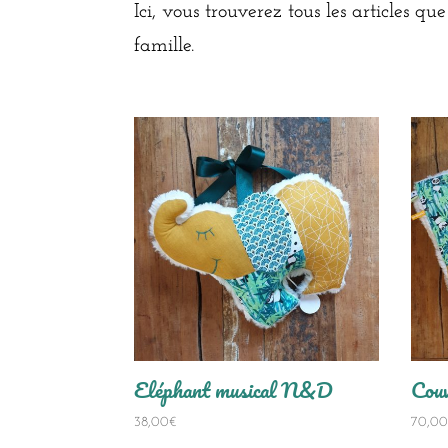
Ici, vous trouverez tous les articles 
famille.
Eléphant musical N&D
Cou
38,00
€
70,0