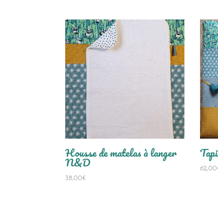
Housse de matelas à langer
Tap
N&D
62,00
38,00
€