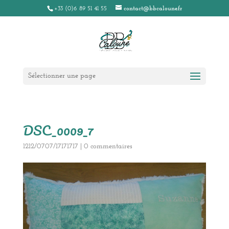
+33 (0)6 89 51 41 55
contact@bbcaloune.fr
Sélectionner une page
DSC_0009_7
1212/0707/17171717
|
0 commentaires