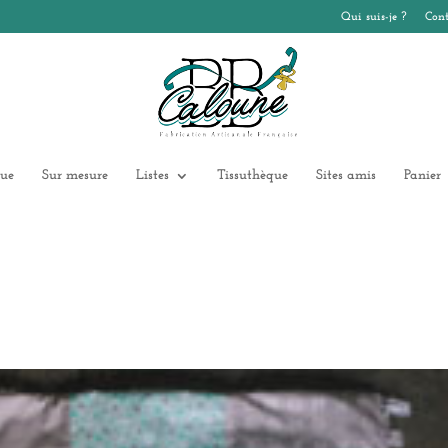
Qui suis-je ?
Cont
ue
Sur mesure
Listes
Tissuthèque
Sites amis
Panier