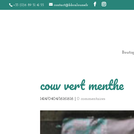
+33 (0)6 89 51 41 55
contact@bbcaloune.fr
Boutiq
couv vert menthe
1414/0404/16161616
|
0 commentaires