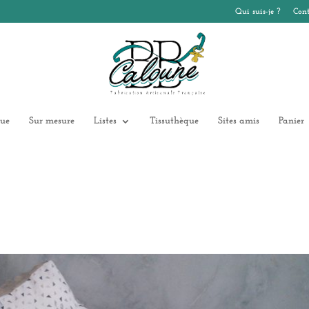
Qui suis-je ?
Cont
ue
Sur mesure
Listes
Tissuthèque
Sites amis
Panier