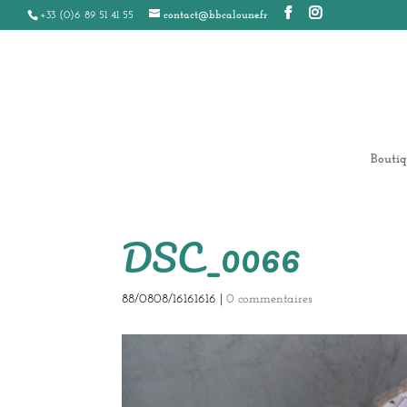
+33 (0)6 89 51 41 55
contact@bbcaloune.fr
Boutiq
DSC_0066
88/0808/16161616
|
0 commentaires