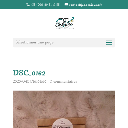
+33 (0)6 89 51 41 55
contact@bbcaloune.fr
Sélectionner une page
DSC_0162
2525/0404/16161616
|
0 commentaires