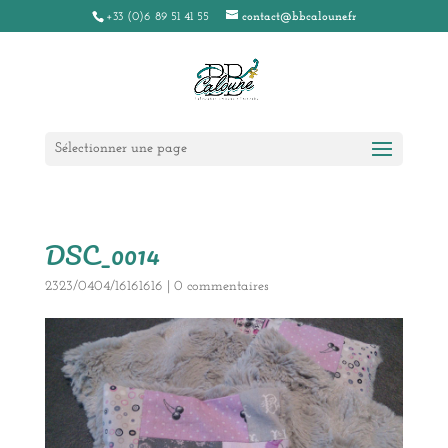
+33 (0)6 89 51 41 55
contact@bbcaloune.fr
Sélectionner une page
DSC_0014
2323/0404/16161616
|
0 commentaires