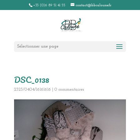
+33 (0)6 89 51 41 55
contact@bbcaloune.fr
Sélectionner une page
DSC_0138
2323/0404/16161616
|
0 commentaires