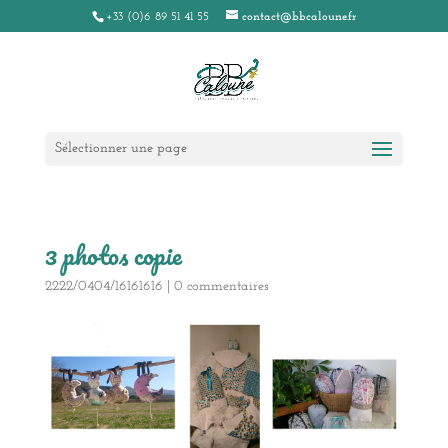
+33 (0)6 89 51 41 55
contact@bbcaloune.fr
Sélectionner une page
3 photos copie
2222/0404/16161616
|
0 commentaires