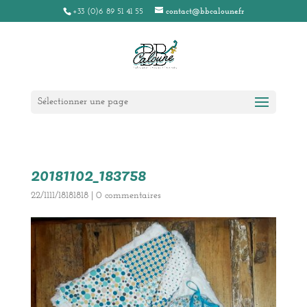
+33 (0)6 89 51 41 55
contact@bbcaloune.fr
Sélectionner une page
20181102_183758
22/1111/18181818
|
0 commentaires