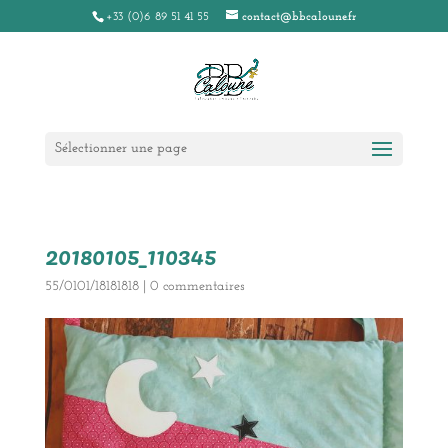
+33 (0)6 89 51 41 55
contact@bbcaloune.fr
Sélectionner une page
20180105_110345
55/0101/18181818
|
0 commentaires