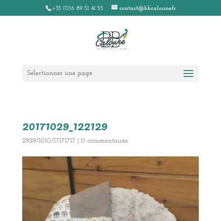
+33 (0)6 89 51 41 55
contact@bbcaloune.fr
Sélectionner une page
20171029_122129
2929/1010/17171717
|
0 commentaires