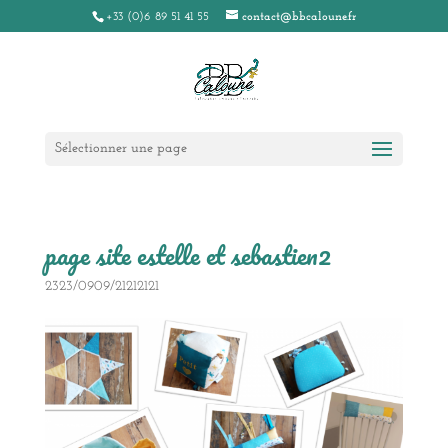
+33 (0)6 89 51 41 55
contact@bbcaloune.fr
Sélectionner une page
page site estelle et sebastien2
2323/0909/21212121