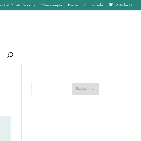
act et Points de vente
Mon compte
Panier
Commande
Articles 0