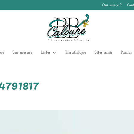
Qui suis-je ?
Cont
ue
Sur mesure
Listes
Tissuthèque
Sites amis
Panier
791817