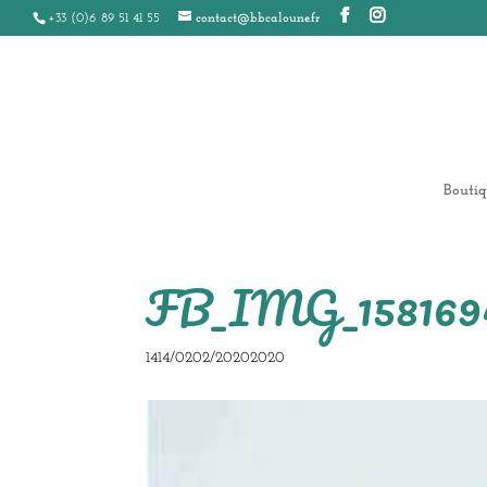
+33 (0)6 89 51 41 55
contact@bbcaloune.fr
Boutiq
FB_IMG_1581694
1414/0202/20202020