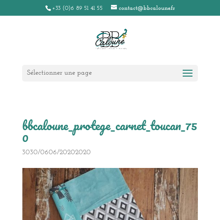
+33 (0)6 89 51 41 55
contact@bbcaloune.fr
Sélectionner une page
bbcaloune_protege_carnet_toucan_75
0
3030/0606/20202020