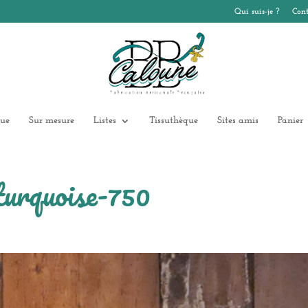
Qui suis-je ?
Cont
ue
Sur mesure
Listes
Tissuthèque
Sites amis
Panier
urquoise-750