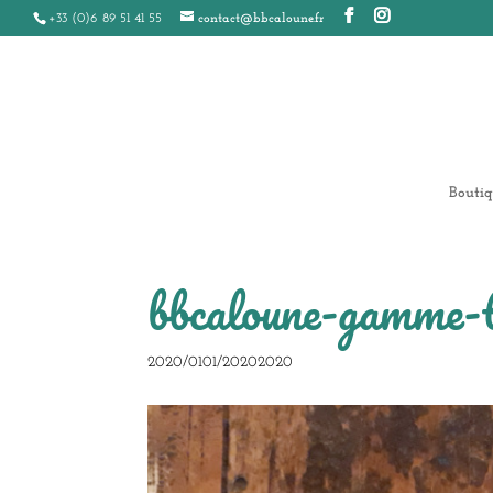
+33 (0)6 89 51 41 55
contact@bbcaloune.fr
Boutiq
bbcaloune-gamme-t
2020/0101/20202020