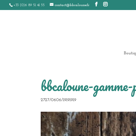
+33 (0)6 89 51 41 55
contact@bbcaloune.fr
Boutiq
bbcaloune-gamme-
2727/0606/19191919