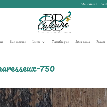
Qui suis-je ?
Cont
ue
Sur mesure
Listes
Tissuthèque
Sites amis
Panier
paresseux-750