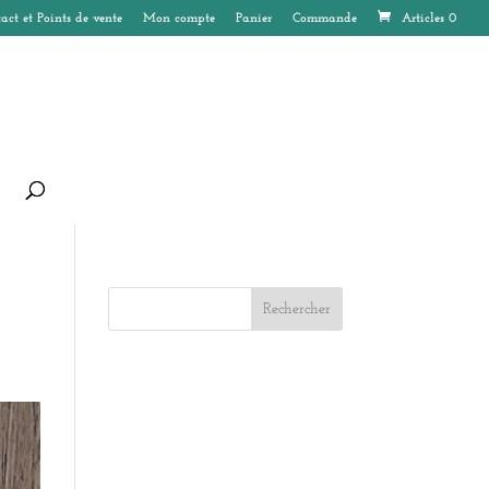
act et Points de vente
Mon compte
Panier
Commande
Articles 0