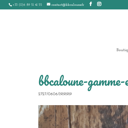
+33 (0)6 89 51 41 55
contact@bbcaloune.fr
Boutiq
bbcaloune-gamme-e
2727/0606/19191919