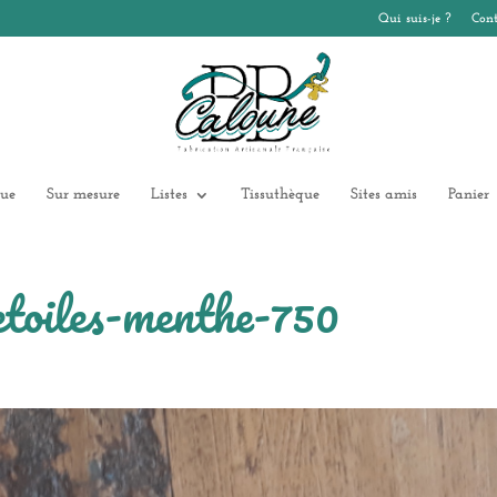
Qui suis-je ?
Cont
ue
Sur mesure
Listes
Tissuthèque
Sites amis
Panier
toiles-menthe-750