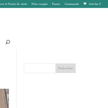
act et Points de vente
Mon compte
Panier
Commande
Articles 0