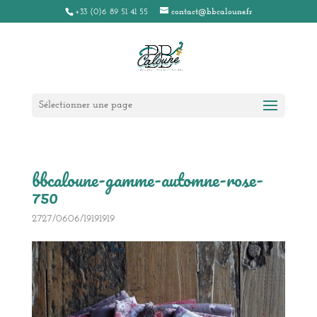
+33 (0)6 89 51 41 55
contact@bbcaloune.fr
Sélectionner une page
bbcaloune-gamme-automne-rose-
750
2727/0606/19191919