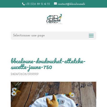
+33 (0)6 89 51 41 55
contact@bbcaloune.fr
Sélectionner une page
bbcaloune-doudouchat-attatche-
sucette-jaune-750
2424/0606/19191919