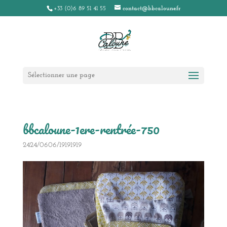
+33 (0)6 89 51 41 55
contact@bbcaloune.fr
Sélectionner une page
bbcaloune-1ere-rentrée-750
2424/0606/19191919