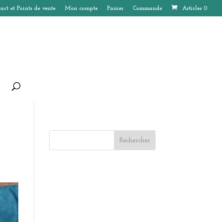
act et Points de vente
Mon compte
Panier
Commande
Articles 0