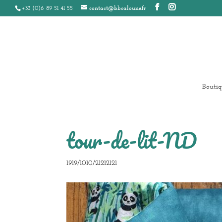
+33 (0)6 89 51 41 55
contact@bbcaloune.fr
Boutiq
tour-de-lit-ND
1919/1010/21212121