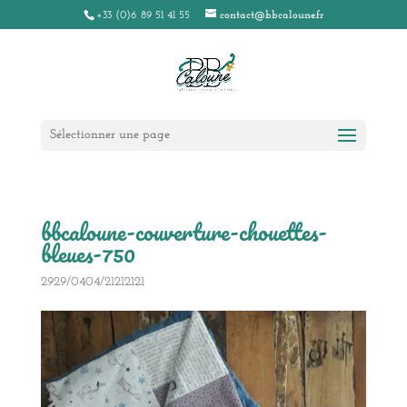
+33 (0)6 89 51 41 55
contact@bbcaloune.fr
Sélectionner une page
bbcaloune-couverture-chouettes-
bleues-750
2929/0404/21212121