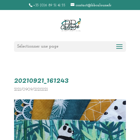
+33 (0)6 89 51 41 55
contact@bbcaloune.fr
Sélectionner une page
20210921_161243
2121/0909/21212121